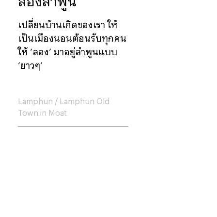
ลองลำพูน
เปลี่ยนบ้านเกิดของเรา ให้
เป็นเมืองนอนต้อนรับทุกคน
ให้ ‘ลอง’ มาอยู่ลำพูนแบบ
‘ยาวๆ’
Lamphun
/
Lamphun Old
Town in Moat