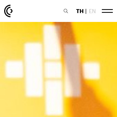
TH
|
EN