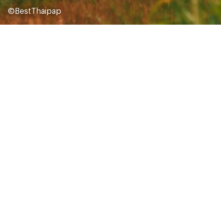
©BestThaipap