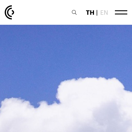
TH
|
EN